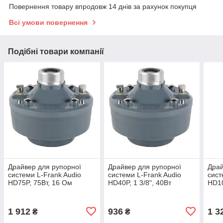
Повернення товару впродовж 14 днів за рахунок покупця
Всі умови повернення
Подібні товари компанії
Драйвер для рупорної
Драйвер для рупорної
Драй
системи L-Frank Audio
системи L-Frank Audio
сист
HD75P, 75Вт, 16 Ом
HD40P, 1 3/8", 40Вт
HD10
16Омів
16О
1 912
936
1 3
₴
₴