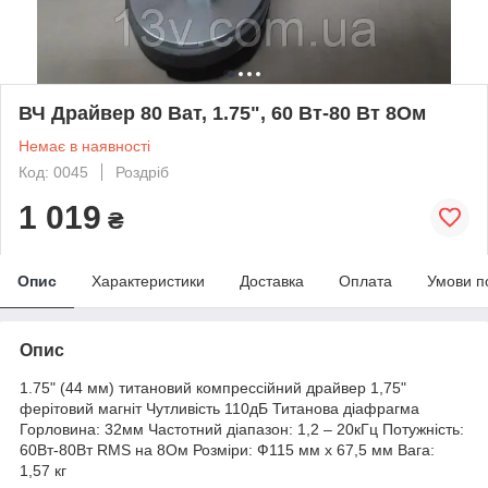
ВЧ Драйвер 80 Ват, 1.75", 60 Вт-80 Вт 8Ом
Немає в наявності
Код: 0045
Роздріб
1 019
₴
Опис
Характеристики
Доставка
Оплата
Умови п
Опис
1.75" (44 мм) титановий компрессійний драйвер 1,75"
ферітовий магніт Чутливість 110дБ Титанова діафрагма
Горловина: 32мм Частотний діапазон: 1,2 – 20кГц Потужність:
60Вт-80Вт RMS на 8Ом Розміри: Ф115 мм x 67,5 мм Вага:
1,57 кг