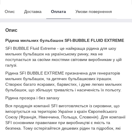
Опис
Доставка
Оплата
Умови повернення
Опис
Рідина мильних бульбашок SFI-BUBBLE FLUID EXTREME
SFI BUBBLE Fluid Extreme - це найкраща рідина для шоу
мильних бульбашок на українському ринку, яка не
поступається за своїми якостями світовим виробникам у цій
галузі.
Рідина SFI BUBBLE EXTREME призначена для генераторів
мильних бульбашок, та дитячих бульбашкових іграшок.
Створює багато яскравих, барвистих, і дуже легких мильних
бульбашок, що збільшує тривалість і насиченість їх польоту.
Рідина прозора і без запаху
Вся продукція компанії SFI виготовляється із сировини, що
імпортується на територію України з країн Європейського
Союзу (Франція, Німеччина, Польща, Словенія). Для компанії
SFI основними правилами при виробництві є якість та
безпека. Тому остерігайтеся дешевих рідин та підробок, які