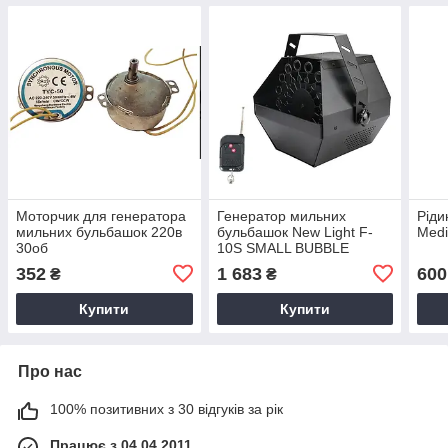
Моторчик для генератора
Генератор мильних
Ріди
мильних бульбашок 220в
бульбашок New Light F-
Med
30об
10S SMALL BUBBLE
MACHINE
352
1 683
600
₴
₴
Купити
Купити
Про нас
100% позитивних з 30 відгуків за рік
Працює з 04.04.2011