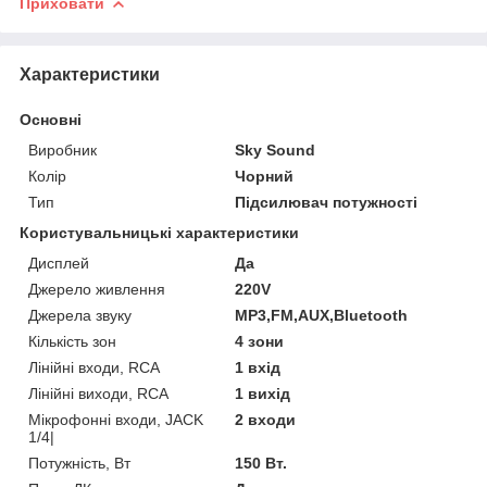
Приховати
Характеристики
Основні
Виробник
Sky Sound
Колір
Чорний
Тип
Підсилювач потужності
Користувальницькі характеристики
Дисплей
Да
Джерело живлення
220V
Джерела звуку
MP3,FM,AUX,Bluetooth
Кількість зон
4 зони
Лінійні входи, RCA
1 вхід
Лінійні виходи, RCA
1 вихід
Мікрофонні входи, JACK
2 входи
1/4|
Потужність, Вт
150 Вт.