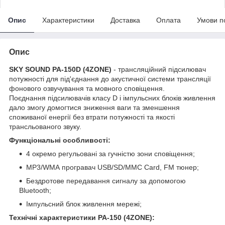
Опис
Характеристики
Доставка
Оплата
Умови п
Опис
SKY SOUND PA-150D (4ZONE)
- трансляційний підсилювач
потужності для під'єднання до акустичної системи трансляції
фонового озвучування та мовного сповіщення.
Поєднання підсилювачів класу D і імпульсних блоків живлення
дало змогу домогтися зниження ваги та зменшення
споживаної енергії без втрати потужності та якості
трансльованого звуку.
Функціональні особливості:
4 окремо регульовані за гучністю зони сповіщення;
MP3/WMA програвач USB/SD/MMC Card, FM тюнер;
Бездротове передавання сигналу за допомогою
Bluetooth;
Імпульсний блок живлення мережі;
Технічні характеристики PA-150 (4ZONE):