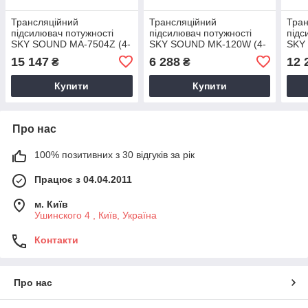
Трансляційний
Трансляційний
Тран
підсилювач потужності
підсилювач потужності
підс
SKY SOUND MA-7504Z (4-
SKY SOUND MK-120W (4-
SKY
ZONE)
ZONE)
ZON
15 147
6 288
12 
₴
₴
Купити
Купити
Про нас
100% позитивних з 30 відгуків за рік
Працює з 04.04.2011
м. Київ
Ушинского 4 , Київ, Україна
Контакти
Про нас