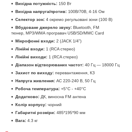
Вихідна потужність:
150 Вт
Вихідна напруга/против:
100В/70В, 4-16 Ом
Селектор зон:
4 окремо регульовані зони (100 В)
Вбудоване джерело звуку:
Bluetooth, FM
тюнер,
MP3/WMA програвач USB/SD/MMC Card
Мікрофонні входи:
2 (JACK 1/4")
Лінійні входи:
1 (RCA стерео)
Лінійні виходи:
1 (RCA стерео)
Діапазон відтворюваних частот:
40 Гц — 18000 Гц
Захист по виходу:
перевантаження, КЗ
Напруга живлення:
АС 220-240 В, 50 Гц
Робоча температура:
+5°C - +40°C
Додатково:
ДК, виносна FM антена
Колір корпусу:
чорний
Габаритні розміри:
485*195*90 мм
Вага:
4.3 кг