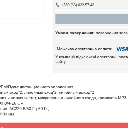
+380 (66) 022-57-48
повернення това
У компанії підключені електронні пла
сайту.
D/FM/Пульт дистанционного управления
нный вход*2, линейный вход*2, линейный выход*2
ких и низких частот, микрофона и линейного входа, громкость MP
00 В/4-16 Ом
ние: AC220 В/50 Гц-60 Гц
0*80 мм