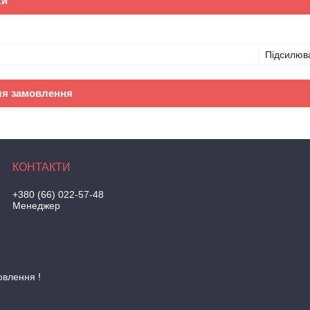
ки
Підсилюва
ля замовлення
+380 (66) 022-57-48
Менеджер
овлення !