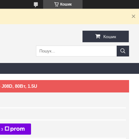
Кошик
Кошик
J08D, 80Вт, 1.5U
 з