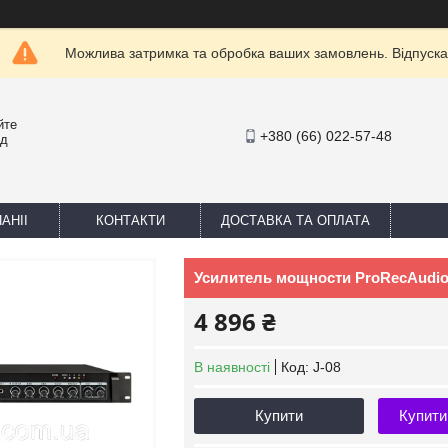
Можлива затримка та обробка ваших замовлень. Відпуска
йте
+380 (66) 022-57-48
ед
АНІІ
КОНТАКТИ
ДОСТАВКА ТА ОПЛАТА
Усилитель мощности ProRecAudio 
4 896 ₴
В наявності
Код:
J-08
Купити
Купити