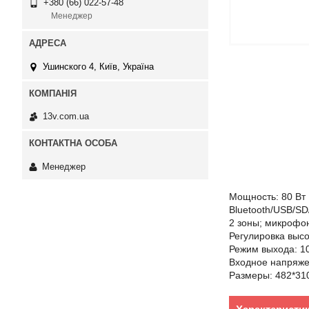
+380 (66) 022-57-48
Менеджер
Ушинского 4, Київ, Україна
13v.com.ua
Менеджер
Мощность: 80 Вт
Bluetooth/USB/S
2 зоны; микрофо
Регулировка высо
Режим выхода: 1
Входное напряже
Размеры: 482*31