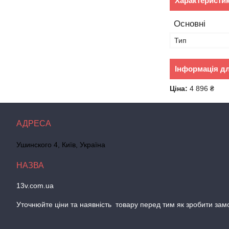
Характеристи
Основні
Тип
Інформація д
Ціна:
4 896 ₴
Ушинского 4, Київ, Україна
13v.com.ua
Уточнюйте цiни та наявнiсть товару перед тим як зробити зам