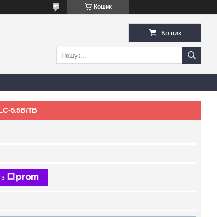
Кошик
Кошик
LC-5.5B/TB
 з