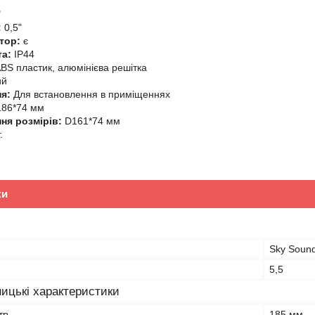
"
:
0,5"
тор:
є
та:
IP44
BS пластик, алюмінієва решітка
ий
я:
Для встановлення в приміщеннях
186*74 мм
ня розмірів:
D161*74 мм
.
ки
Sky Soun
5,5
ицькі характеристики
тр
185 мм.