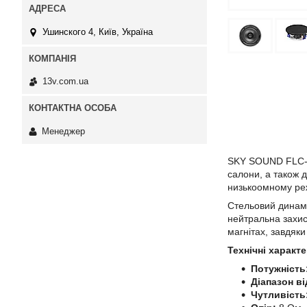
Ушинского 4, Київ, Україна
13v.com.ua
Менеджер
SKY SOUND FLC-
салони, а також 
низькоомному ре
Стельовий динам
нейтральна захис
магнітах, завдяк
Технічні харак
Потужність
Діапазон в
Чутливість