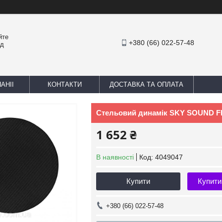
йте
+380 (66) 022-57-48
ед
АНІІ
КОНТАКТИ
ДОСТАВКА ТА ОПЛАТА
Стельовий динамік SKY SOUND F
1 652 ₴
В наявності
Код:
4049047
Купити
Купити
+380 (66) 022-57-48