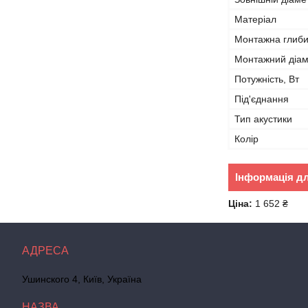
Матеріал
Монтажна глиб
Монтажний діа
Потужність, Вт
Під'єднання
Тип акустики
Колір
Інформація д
Ціна:
1 652 ₴
Ушинского 4, Київ, Україна