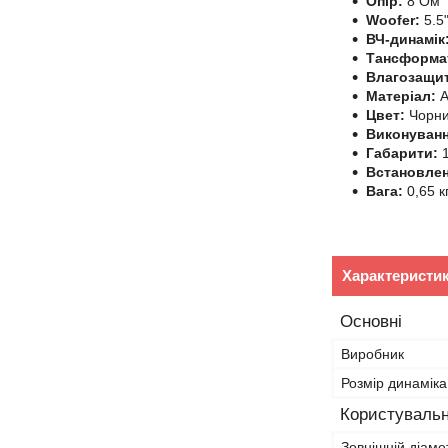
Опір:
8 Oм
Woofer:
5.5
ВЧ-динамік
Тансформа
Влагозащи
Матеріал:
A
Цвет:
Чорн
Виконуванн
Габарити:
Встановлен
Вага:
0,65 кг
Характеристи
Основні
Виробник
Розмір динаміка
Користувальн
Зовнішній діаме