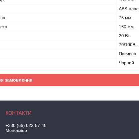
ABS-плас
ина
75 мм.
метр
160 мм.
20 Вт.
70/100В 
Пасивна
Чорний
ля замовлення
+380 (66) 022-57-48
Менеджер