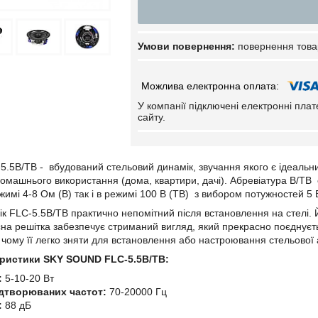
повернення това
У компанії підключені електронні пла
сайту.
5.5B/TB
- вбудований стельовий динамік, звучання якого є ідеальни
домашнього використання (дома, квартири, дачі). Абревіатура
B/TB
жимі 4-8 Ом
(B)
так і в режимі 100 В
(TB)
з вибором потужностей 5 Вт
ік
FLC-5.5B/TB
практично непомітний після встановлення на стелі. Й
на решітка забезпечує стриманий вигляд, який прекрасно поєднуєт
и чому її легко зняти для встановлення або настроювання стельової
теристики SKY SOUND FLC-5.5B/TB:
:
5-10-20 Вт
ідтворюваних частот:
70-20000 Гц
:
88 дБ