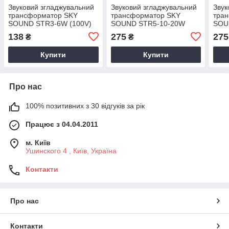
Звуковий згладжувальний
Звуковий згладжувальний
Звук
трансформатор SKY
трансформатор SKY
тра
SOUND STR3-6W (100V)
SOUND STR5-10-20W
SOU
(100V)
138
275
275
₴
₴
Купити
Купити
Про нас
100% позитивних з 30 відгуків за рік
Працює з 04.04.2011
м. Київ
Ушинского 4 , Київ, Україна
Контакти
Про нас
Контакти