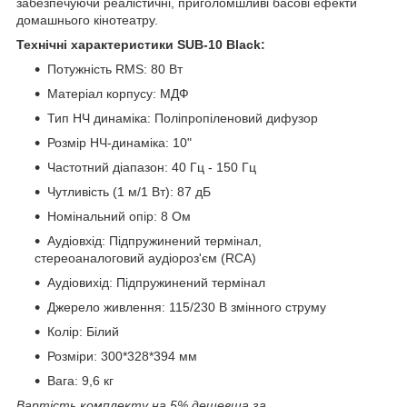
забезпечуючи реалістичні, приголомшливі басові ефекти
домашнього кінотеатру.
Технічні характеристики SUB-10 Black:
Потужність RMS: 80 Вт
Матеріал корпусу: МДФ
Тип НЧ динаміка: Поліпропіленовий дифузор
Розмір НЧ-динаміка: 10"
Частотний діапазон: 40 Гц - 150 Гц
Чутливість (1 м/1 Вт): 87 дБ
Номінальний опір: 8 Ом
Аудіовхід: Підпружинений термінал,
стереоаналоговий аудіороз'єм (RCA)
Аудіовихід: Підпружинений термінал
Джерело живлення: 115/230 В змінного струму
Колір: Білий
Розміри: 300*328*394 мм
Вага: 9,6 кг
Вартість комплекту на 5% дешевша за