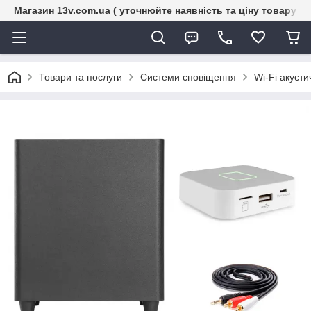
Магазин 13v.com.ua ( уточнюйте наявність та ціну товару п
Товари та послуги
Системи сповіщення
Wi-Fi акусти