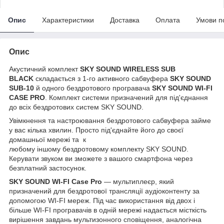
Опис
Характеристики
Доставка
Оплата
Умови п
Опис
Акустичний комплект
SKY SOUND WIRELESS SUB
BLACK
складається з 1-го активного сабвуфера
SKY SOUND
SUB-10
й одного бездротового програвача
SKY SOUND WI-FI
CASE PRO
.
Комплект системи призначений для під'єднання
до всіх бездротових систем SKY SOUND.
Увімкнення та настроювання бездротового сабвуфера займе
у вас кілька хвилин. Просто під'єднайте його до своєї
домашньої мережі та к
любому іншому бездротовому комплекту SKY SOUND.
Керувати звуком ви зможете з вашого смартфона через
безплатний застосунок.
SKY SOUND WI-FI Case Pro
— мультиплеєр, який
призначений для бездротової трансляції аудіоконтенту за
допомогою WI-FI мереж. Під час використання від двох і
більше WI-FI програвачів в одній мережі надається місткість
вирішення завдань мультизонного сповіщення, аналогічна