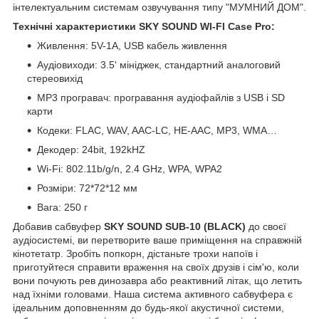
інтелектуальним системам озвучування типу "МУМНИЙ ДОМ".
Технічні характеристики SKY SOUND WI-FI Case Pro:
Живлення: 5V-1A, USB кабель живлення
Аудіовиходи: 3.5' мініджек, стандартний аналоговий
стереовихід
MP3 програвач: програвання аудіофайлів з USB і SD
карти
Кодеки: FLAC, WAV, AAC-LC, HE-AAC, MP3, WMA…
Декодер: 24bit, 192kHZ
Wi-Fi: 802.11b/g/n, 2.4 GHz, WPA, WPA2
Розміри: 72*72*12 мм
Вага: 250 г
Добавив сабвуфер
SKY SOUND SUB-10 (BLACK)
до своєї
аудіосистемі, ви перетворите ваше приміщення на справжній
кінотетатр. Зробіть попкорн, дістаньте трохи напоїв і
приготуйтеся справити враження на своїх друзів і сім'ю, коли
вони почують рев динозавра або реактивний літак, що летить
над їхніми головами. Наша система активного сабвуфера є
ідеальним доповненням до будь-якої акустичної системи,