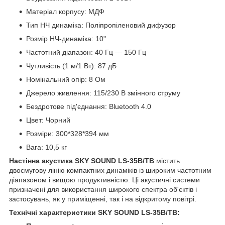
Матеріал корпусу:
МДФ
Тип НЧ динаміка:
Поліпропіленовий дифузор
Розмір НЧ-динаміка:
10"
Частотний діапазон:
40 Гц — 150 Гц
Чутливість (1 м/1 Вт):
87 дБ
Номінальний опір:
8 Ом
Джерело живлення:
115/230 В змінного струму
Бездротове під'єднання:
Bluetooth 4.0
Цвет:
Чорний
Розміри:
300*328*394 мм
Вага:
10,5 кг
Настінна акустика SKY SOUND LS-35B/TB
містить
двосмугову лінію компактних динаміків із широким частотним
діапазоном і вищою продуктивністю. Ці акустичні системи
призначені для використання широкого спектра об'єктів і
застосувань, як у приміщенні, так і на відкритому повітрі.
Технічні характеристики SKY SOUND LS-35B/TB: