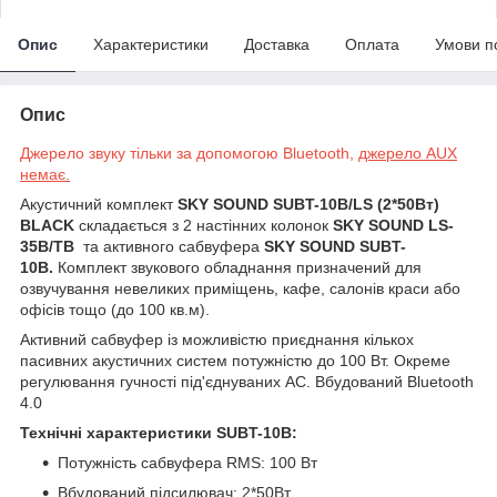
Опис
Характеристики
Доставка
Оплата
Умови п
Опис
Джерело звуку тільки за допомогою Bluetooth,
джерело AUX
немає.
Акустичний комплект
SKY SOUND SUBT-10B/LS (2*50Вт)
BLACK
складається з 2 настінних колонок
SKY SOUND LS-
35B/TB
та активного сабвуфера
SKY SOUND SUBT-
10B.
Комплект звукового обладнання призначений для
озвучування невеликих приміщень, кафе, салонів краси або
офісів тощо (до 100 кв.м).
Активний сабвуфер із можливістю приєднання кількох
пасивних акустичних систем потужністю до 100 Вт. Окреме
регулювання гучності під'єднуваних АС. Вбудований Bluetooth
4.0
Технічні характеристики SUBT-10B:
Потужність сабвуфера RMS:
100 Вт
Вбудований підсилювач:
2*50Вт