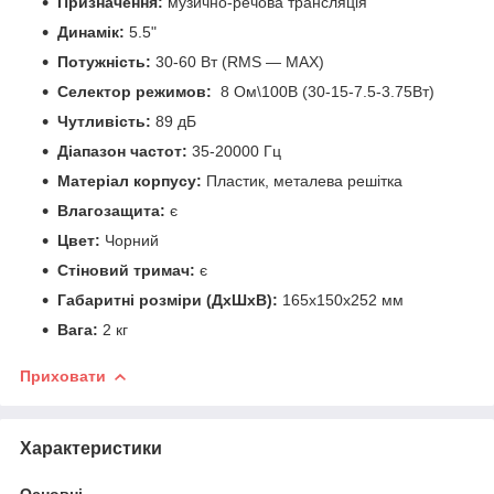
Призначення:
музично-речова трансляція
Динамік:
5.5"
Потужність:
30-60 Вт (RMS — MAX)
Селектор режимов:
8 Ом\100В (30-15-7.5-3.75Вт)
Чутливість:
89 дБ
Діапазон частот:
35-20000 Гц
Матеріал корпусу:
Пластик, металева решітка
Влагозащита:
є
Цвет:
Чорний
Стіновий тримач:
є
Габаритні розміри (ДхШхВ):
165х150x252 мм
Вага:
2 кг
Приховати
Характеристики
Основні