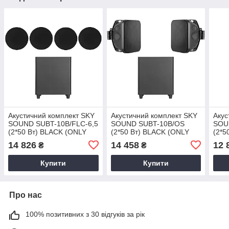
Акустичний комплект SKY
Акустичний комплект SKY
Акус
SOUND SUBT-10B/FLC-6,5
SOUND SUBT-10B/OS
SOU
(2*50 Вт) BLACK (ONLY
(2*50 Вт) BLACK (ONLY
(2*5
BT)
BT)
BT)
14 826
14 458
12 
₴
₴
Купити
Купити
Про нас
100% позитивних з 30 відгуків за рік