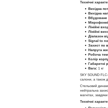
Технічні характ
Вихідна по
Вихідна на
Вбудоване 
Мікрофонні
Лінійні вхо
Лінійні вих
Діапазон в
Signal to no
Захист по 
Напруга жи
Робоча тем
Колір корп
Габаритні 
Вага:
1 кг
SKY SOUND FLC-
салони, а також 
Стельовий динамі
нейтральна захис
магнітах, завдяк
Технічні харак