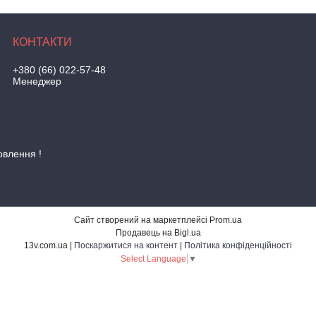
+380 (66) 022-57-48
Менеджер
овлення !
Сайт створений на маркетплейсі
Prom.ua
Продавець на Bigl.ua
13v.com.ua |
Поскаржитися на контент
|
Політика конфіденційності
Select Language
▼