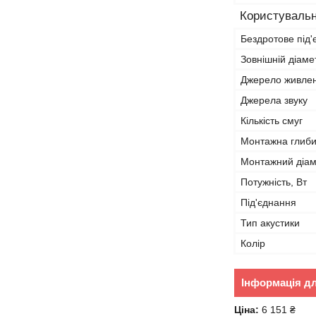
Користувальн
Бездротове під
Зовнішній діаме
Джерело живле
Джерела звуку
Кількість смуг
Монтажна глиб
Монтажний діа
Потужність, Вт
Під'єднання
Тип акустики
Колір
Інформація д
Ціна:
6 151 ₴