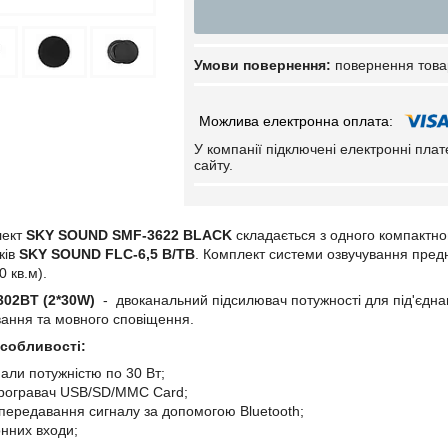
повернення това
У компанії підключені електронні пла
сайту.
лект
SKY SOUND SMF-3622 BLACK
складається з одного компактн
ків
SKY SOUND FLC-6,5 B/TB
. Комплект системи озвучування пред
0 кв.м).
02BT (2*30W)
- двоканальний підсилювач потужності для під'єдн
вання та мовного сповіщення.
особливості:
нали потужністю по 30 Вт;
огравач USB/SD/MMC Card;
передавання сигналу за допомогою Bluetooth;
нних входи;