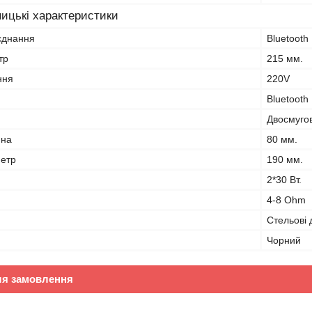
ицькі характеристики
'єднання
Bluetooth
тр
215 мм.
ння
220V
Bluetooth
Двосмугов
ина
80 мм.
метр
190 мм.
2*30 Вт.
4-8 Ohm
Стельові 
Чорний
ля замовлення