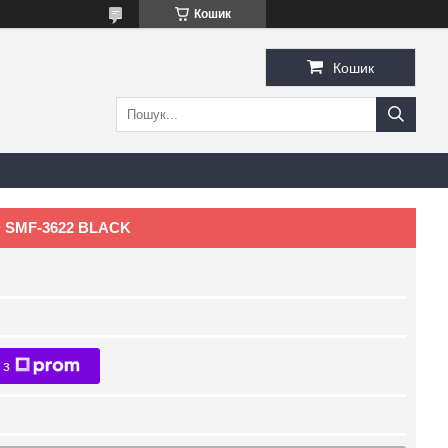
Кошик
Кошик
 SMF-3622 BLACK
 з