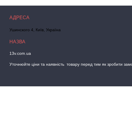
Ушинского 4, Київ, Україна
13v.com.ua
Уточнюйте цiни та наявнiсть товару перед тим як зробити зам