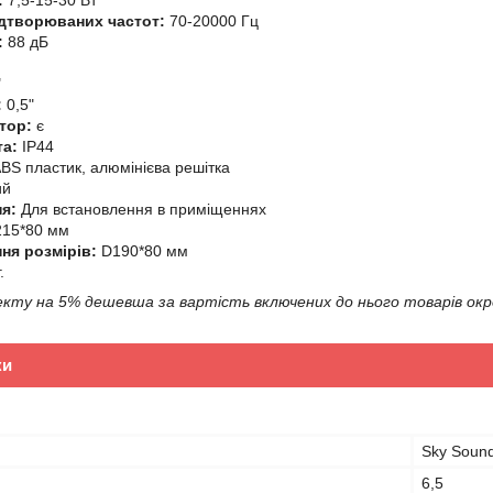
:
7,5-15-30 Вт
ідтворюваних частот:
70-20000 Гц
:
88 дБ
"
:
0,5"
тор:
є
та:
IP44
BS пластик, алюмінієва решітка
ий
я:
Для встановлення в приміщеннях
215*80 мм
ня розмірів:
D190*80 мм
.
кту на 5% дешевша за вартість включених до нього товарів окр
ки
Sky Soun
6,5