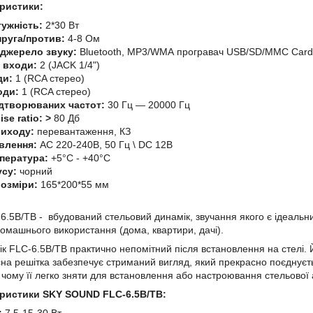
еристики:
тужність:
2*30 Вт
пруга/против:
4-8 Ом
джерело звуку:
Bluetooth,
MP3/WMA програвач USB/SD/MMC Card
 входи:
2 (JACK 1/4")
ди:
1 (RCA стерео)
оди:
1 (RCA стерео)
ідтворюваних частот:
30 Гц — 20000 Гц
ise ratio: >
80 Дб
виходу:
перевантаження, КЗ
влення:
АС 220-240В, 50 Гц \ DC 12В
пература:
+5°C - +40°C
усу:
чорний
розміри:
165*200*55 мм
6.5B/TB
- вбудований стельовий динамік, звучання якого є ідеальни
домашнього використання (дома, квартири, дачі).
к FLC-6.5B/TB практично непомітний після встановлення на стелі. Й
на решітка забезпечує стриманий вигляд, який прекрасно поєднуєт
и чому її легко зняти для встановлення або настроювання стельової
теристики SKY SOUND FLC-6.5B/TB: