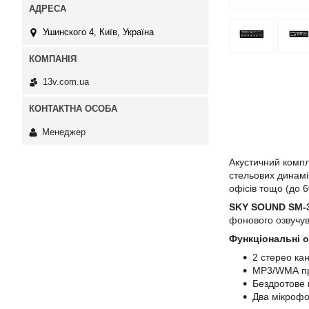
Ушинского 4, Київ, Україна
13v.com.ua
Менеджер
Акустичний комп
стельових динамі
офісів тощо (до 6
SKY SOUND SM-3
фонового озвучу
Функціональні 
2 стерео ка
MP3/WMA пр
Бездротове 
Два мікрофо