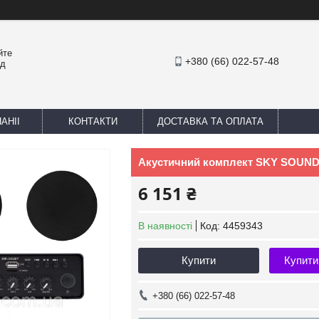
йте
+380 (66) 022-57-48
ед
АНІІ
КОНТАКТИ
ДОСТАВКА ТА ОПЛАТА
Акустичний комплект SKY SOUND
6 151 ₴
В наявності
Код:
4459343
Купити
Купити
+380 (66) 022-57-48