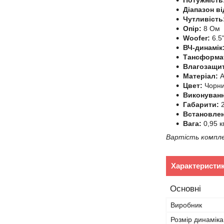
Потужність
Діапазон в
Чутливість
Опір:
8 Oм
Woofer:
6.5
ВЧ-динамік
Тансформа
Влагозащи
Матеріал:
A
Цвет:
Чорн
Виконуванн
Габарити:
Встановлен
Вага:
0,95 кг
Вартість компле
Характеристи
Основні
Виробник
Розмір динаміка