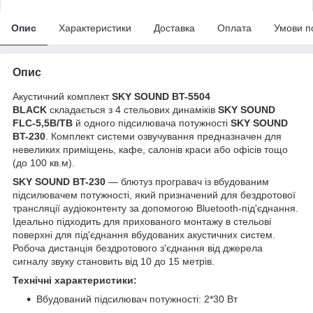
Опис
Характеристики
Доставка
Оплата
Умови п
Опис
Акустичний комплект
SKY SOUND BT-5504
BLACK
складається з 4 стельових динаміків
SKY SOUND
FLC-5,5B/TB
й одного підсилювача потужності
SKY SOUND
BT-230
.
Комплект системи озвучування предназначен для
невеликих приміщень, кафе, салонів краси або офісів тощо
(до 100 кв.м).
SKY SOUND BT-230
— блютуз програвач із вбудованим
підсилювачем потужності, який призначений для бездротової
трансляції аудіоконтенту за допомогою Bluetooth-під'єднання.
Ідеально підходить для прихованого монтажу в стельові
поверхні для під'єднання вбудованих акустичних систем.
Робоча дистанція бездротового з'єднання від джерела
сигналу звуку становить від 10 до 15 метрів.
Технічні характеристики:
Вбудований підсилювач потужності: 2*30 Вт