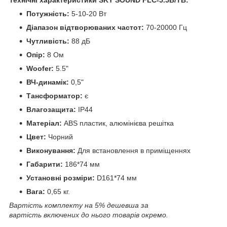
Потужність:
5-10-20 Вт
Діапазон відтворюваних частот:
70-20000 Гц
Чутливість:
88 дБ
Опір:
8 Oм
Woofer:
5.5"
ВЧ-динамік:
0,5"
Тансформатор:
є
Влагозащита:
IP44
Матеріал:
ABS пластик, алюмінієва решітка
Цвет:
Чорний
Виконування:
Для встановлення в приміщеннях
Габарити:
186*74 мм
Установні розміри:
D161*74 мм
Вага:
0,65 кг.
Вартість комплекту на 5% дешевша за
вартість включених до нього товарів окремо.