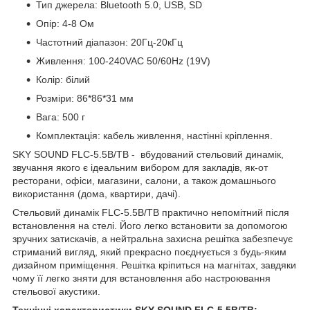
Тип джерела: Bluetooth 5.0, USB, SD
Опір: 4-8 Ом
Частотний діапазон: 20Гц-20кГц
Живлення: 100-240VAC 50/60Hz (19V)
Колір: білий
Розміри: 86*86*31 мм
Вага: 500 г
Комплектація: кабель живлення, настінні кріплення.
SKY SOUND FLC-5.5B/TB
- вбудований стельовий динамік,
звучання якого є ідеальним вибором для закладів, як-от
ресторани, офіси, магазини, салони, а також домашнього
використання (дома, квартири, дачі).
Стельовий динамік FLC-5.5B/TB практично непомітний після
встановлення на стелі. Його легко встановити за допомогою
зручних затискачів, а нейтральна захисна решітка забезпечує
стриманий вигляд, який прекрасно поєднується з будь-яким
дизайном приміщення. Решітка кріпиться на магнітах, завдяки
чому її легко зняти для встановлення або настроювання
стельової акустики.
Технічні характеристики SKY SOUND FLC-5.5B/TB: