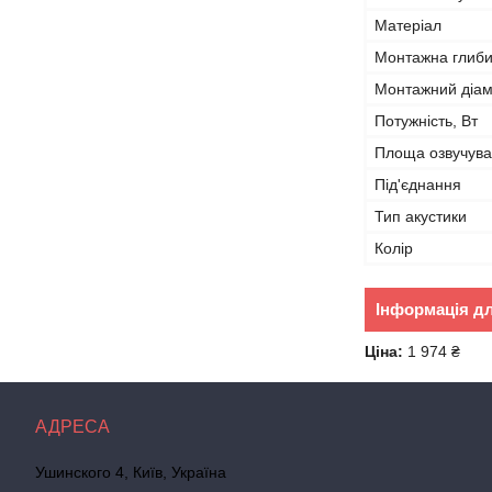
Матеріал
Монтажна глиб
Монтажний діа
Потужність, Вт
Площа озвучув
Під'єднання
Тип акустики
Колір
Інформація д
Ціна:
1 974 ₴
Ушинского 4, Київ, Україна