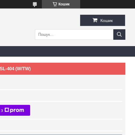
Кошик
Кошик
SL-404 (W/TW)
 з