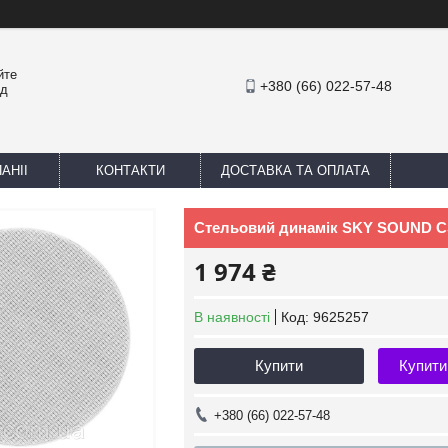
йте
+380 (66) 022-57-48
ед
АНІІ
КОНТАКТИ
ДОСТАВКА ТА ОПЛАТА
Стельовий динамік SKY SOUND C
1 974 ₴
В наявності
Код:
9625257
Купити
Купити
+380 (66) 022-57-48