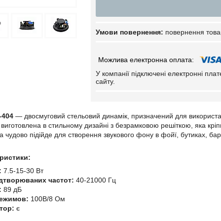
повернення това
У компанії підключені електронні пла
сайту.
-404
— двосмуговий стельовий динамік, призначений для використан
виготовлена в стильному дизайні з безрамковою решіткою, яка кріпит
а чудово підійде для створення звукового фону в фойї, бутиках, ба
еристики:
:
7.5-15-30 Вт
ідтворюваних частот:
40-21000 Гц
:
89 дБ
режимов:
100В/8 Oм
тор:
є