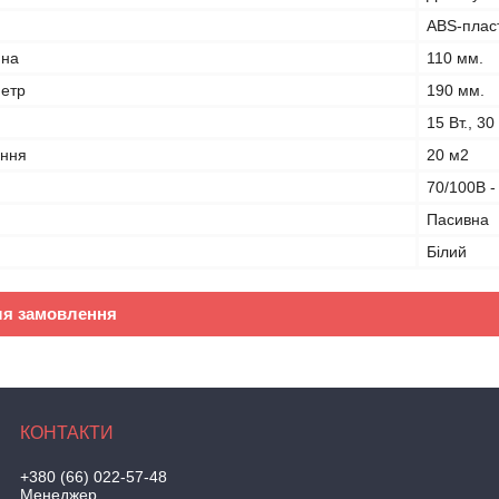
ABS-плас
ина
110 мм.
метр
190 мм.
15 Вт., 30 
ання
20 м2
70/100В 
Пасивна
Білий
ля замовлення
+380 (66) 022-57-48
Менеджер