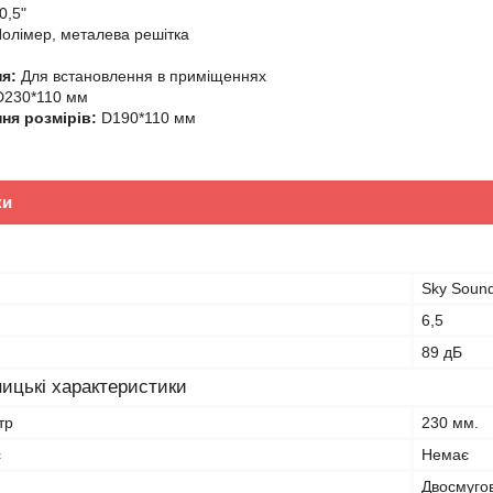
0,5"
олімер, металева решітка
я:
Для встановлення в приміщеннях
230*110 мм
ня розмірів:
D190*110 мм
ки
Sky Soun
6,5
89 дБ
ицькі характеристики
тр
230 мм.
с
Немає
Двосмугов