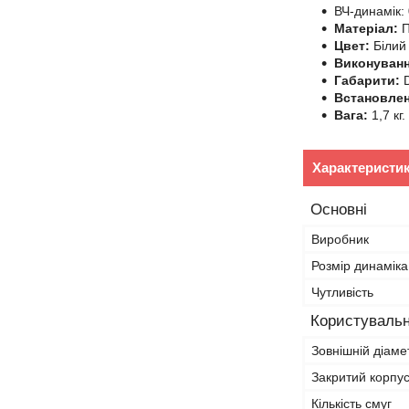
ВЧ-динамік:
Матеріал:
П
Цвет:
Білий
Виконуванн
Габарити:
D
Встановлен
Вага:
1,7 кг.
Характеристи
Основні
Виробник
Розмір динаміка
Чутливість
Користувальн
Зовнішній діаме
Закритий корпу
Кількість смуг