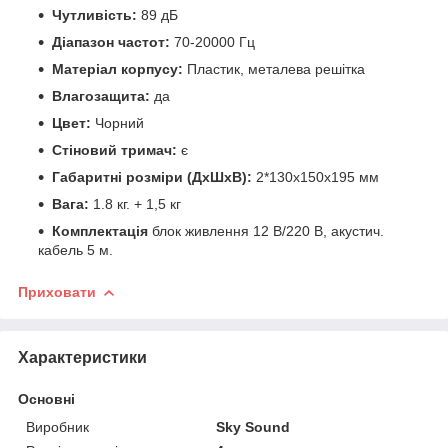
Чутливість:
89
дБ
Діапазон частот:
70-20000
Гц
Матеріал корпусу:
Пластик, металева решітка
Влагозащита:
да
Цвет:
Чорний
Стіновий тримач:
є
Габаритні розміри (ДхШхВ):
2*130х150х195 мм
Вага:
1.8 кг. + 1,5 кг
Комплектація
блок живлення 12 В/220 В, акустич.
кабель 5 м.
Приховати
Характеристики
Основні
Виробник
Sky Sound