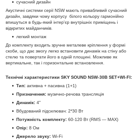
сучасний дизайн
Акустичні системи серії NSW мають привабливий сучасний
дизайн, завдяки чому корпусу білого кольору гармонійно
впишуться в будь-який інтер'єр внутрішніх приміщень і
відкритих майданчиків.
легкий монтаж
До комплекту входить зручне металеве кріплення у формі
скоби, що дає змогу легко встановити динамік на стіну або
стелю та повертати його в одній площині. Можливе як
вертикальне, так і горизонтальне встановлення.
Технічні характеристики SKY SOUND NSW-30B SET+WI-FI:
Тип:
активна + пасивна (1+1)
Призначення:
музично-речова трансляція
Динамік:
4"
Вбудований підсилювач: 2*30 Вт
Потужність комплекту:
60-120 Вт (RMS — MAX)
Опір:
8 Oм
Джерело звуку:
Wi-Fi