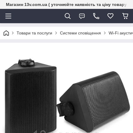
Магазин 13v.com.ua ( уточнюйте наявність та ціну товару п
Товари та послуги
Системи сповіщення
Wi-Fi акусти