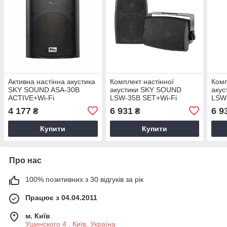
Активна настінна акустика
Комплект настінної
Комп
SKY SOUND ASA-30B
акустики SKY SOUND
аку
ACTIVE+Wi-Fi
LSW-35B SET+Wi-Fi
LSW
4 177
6 931
6 9
₴
₴
Купити
Купити
Про нас
100% позитивних з 30 відгуків за рік
Працює з 04.04.2011
м. Київ
Ушинского 4 , Київ, Україна