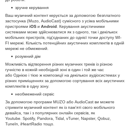
зручне керування
Ваш музичний контент керується за допомогою безплатного
застосунка (Muzo, AudioCast) сумісного з усіма мобільними
пристроями
iOS
и
Android
. Керування акустичними
системами може здійснюватися як з одного, так і декількох
мобільних пристроїв, під'єднаних до однієї точки доступу WI-
FI мережі. Кількість потенційних акустичних комплектів в одній
мережі не обмежений.
розумний дім
Можливість відтворення різних музичних треків із різною
гучністю в кожній необхідній зоні в один і той же час
або Однією і тією ж композиції на декількох аудіосистемах у
різних приміщеннях за допомогою сортування всіх акустичних
комплектів в одну зону.
необмежений сервіс
За допомогою програми MUZO або AudioCast ви можете
стримити музичний контент як із пам'яті свого мобільного
девайса, так і з популярних онлайн сервісів, як
Youtube. Spotify, Pandora, Tidal, vTuner, Napster, Qobuz,
TuneIn, iHeartRadio тощо.