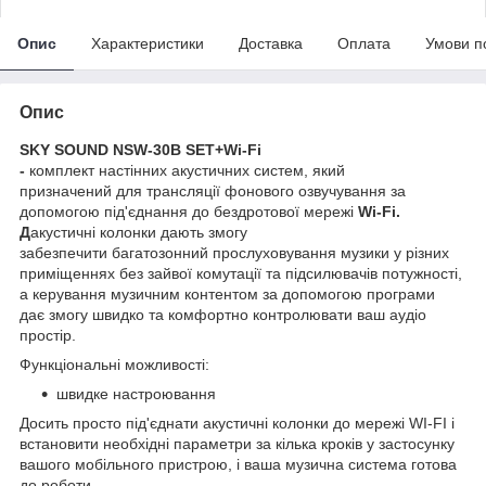
Опис
Характеристики
Доставка
Оплата
Умови п
Опис
SKY SOUND NSW-30B SET+Wi-Fi
-
комплект
настінних акустичних систем, який
призначений для трансляції фонового озвучування за
допомогою під'єднання до бездротової мережі
Wi-Fi.
Д
акустичні колонки дають змогу
забезпечити багатозонний прослуховування музики у різних
приміщеннях без зайвої комутації та підсилювачів потужності,
а керування музичним контентом за допомогою програми
дає змогу швидко та комфортно контролювати ваш аудіо
простір.
Функціональні можливості:
швидке настроювання
Досить просто під'єднати акустичні колонки до мережі WI-FI і
встановити необхідні параметри за кілька кроків у застосунку
вашого мобільного пристрою, і ваша музична система готова
до роботи.