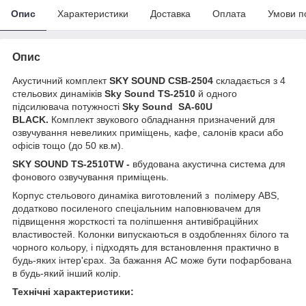
Опис
Характеристики
Доставка
Оплата
Умови п
Опис
Акустичний комплект
SKY SOUND CSB-2504
складається з 4
стельових динаміків
Sky Sound TS-2510
й одного
підсилювача потужності
Sky Sound
SA-60U
BLACK.
Комплект звукового обладнання призначений для
озвучування невеликих приміщень, кафе, салонів краси або
офісів тощо (до 50 кв.м).
SKY SOUND TS-2510TW -
вбудована акустична система для
фонового озвучування приміщень.
Корпус стельового динаміка виготовлений з полімеру ABS,
додатково посиленого спеціальним наповнювачем для
підвищення жорсткості та поліпшення антивібраційних
властивостей. Колонки випускаються в оздобленнях білого та
чорного кольору, і підходять для встановлення практично в
будь-яких інтер'єрах. За бажання АС може бути пофарбована
в будь-який інший колір.
Технічні характеристики: