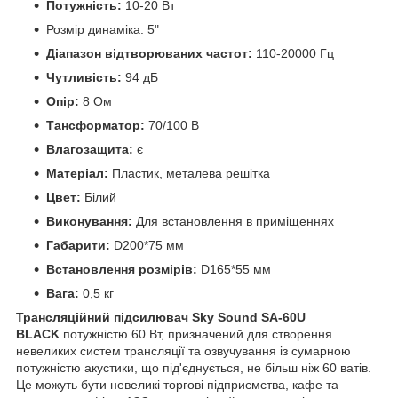
Потужність:
10-20 Вт
Розмір динаміка:
5"
Діапазон відтворюваних частот:
110-20000 Гц
Чутливість:
94 дБ
Опір:
8 Oм
Тансформатор:
70/100 В
Влагозащита:
є
Матеріал:
Пластик, металева решітка
Цвет:
Білий
Виконування:
Для встановлення в приміщеннях
Габарити:
D200*75 мм
Встановлення розмірів:
D165*55 мм
Вага:
0,5 кг
Трансляційний підсилювач Sky Sound SA-60U
BLACK
потужністю 60 Вт, призначений для створення
невеликих систем трансляції та озвучування із сумарною
потужністю акустики, що під'єднується, не більш ніж 60 ватів.
Це можуть бути невеликі торгові підприємства, кафе та