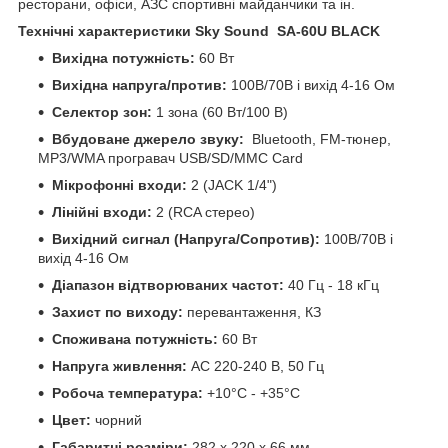
ресторани, офіси, АЗС спортивні майданчики та ін.
Технічні характеристики Sky Sound SA-60U BLACK
Вихідна потужність:
60 Вт
Вихідна напруга/против:
100В/70В і вихід 4-16 Ом
Селектор зон:
1 зона (60 Вт/100 В)
Вбудоване джерело звуку:
Bluetooth, FM-тюнер,
MP3/WMA програвач USB/SD/MMC Card
Мікрофонні входи:
2 (JACK 1/4")
Лінійні входи:
2 (RCA стерео)
Вихідний сигнал (Напруга/Сопротив):
100В/70В і
вихід 4-16 Ом
Діапазон відтворюваних частот:
40 Гц - 18 кГц
Захист по виходу:
перевантаження, КЗ
Споживана потужність:
60 Вт
Напруга живлення:
АС 220-240 В, 50 Гц
Робоча температура:
+10°C - +35°C
Цвет:
чорний
Габаритні розміри:
282 x 220 x 66 мм