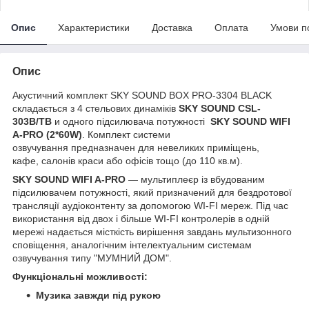
Опис
Характеристики
Доставка
Оплата
Умови п
Опис
Акустичний комплект
SKY SOUND BOX PRO-3304 BLACK
складається з 4 стельових динаміків
SKY SOUND CSL-
303B/TB
и одного підсилювача потужності
SKY SOUND WIFI
A-PRO (2*60W)
.
Комплект системи
озвучування предназначен для невеликих приміщень,
кафе, салонів краси або офісів тощо (до 110 кв.м).
SKY SOUND WIFI A-PRO
— мультиплеєр із вбудованим
підсилювачем потужності, який призначений для бездротової
трансляції аудіоконтенту за допомогою WI-FI мереж. Під час
використання від двох і більше WI-FI контролерів в одній
мережі надається місткість вирішення завдань мультизонного
сповіщення, аналогічним інтелектуальним системам
озвучування типу "МУМНИЙ ДОМ".
Функціональні можливості:
Музика завжди під рукою