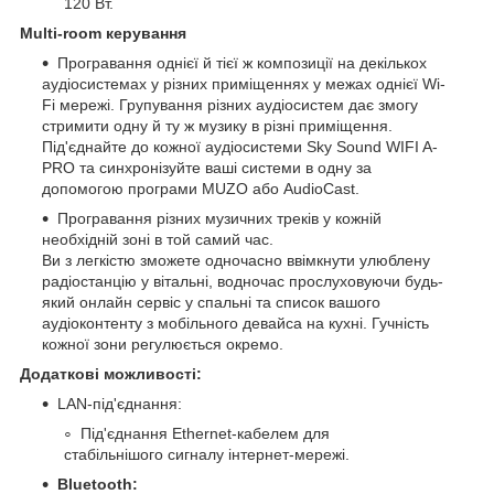
120 Вт.
Multi-room керування
Програвання однієї й тієї ж композиції на декількох
аудіосистемах у різних приміщеннях у межах однієї Wi-
Fi мережі. Групування різних аудіосистем дає змогу
стримити одну й ту ж музику в різні приміщення.
Під'єднайте до кожної аудіосистеми Sky Sound WIFI A-
PRO та синхронізуйте ваші системи в одну за
допомогою програми MUZO або AudioCast.
Програвання різних музичних треків у кожній
необхідній зоні в той самий час.
Ви з легкістю зможете одночасно ввімкнути улюблену
радіостанцію у вітальні, водночас прослуховуючи будь-
який онлайн сервіс у спальні та список вашого
аудіоконтенту з мобільного девайса на кухні. Гучність
кожної зони регулюється окремо.
Додаткові можливості:
LAN-під'єднання:
Під'єднання Ethernet-кабелем для
стабільнішого сигналу інтернет-мережі.
Bluetooth: