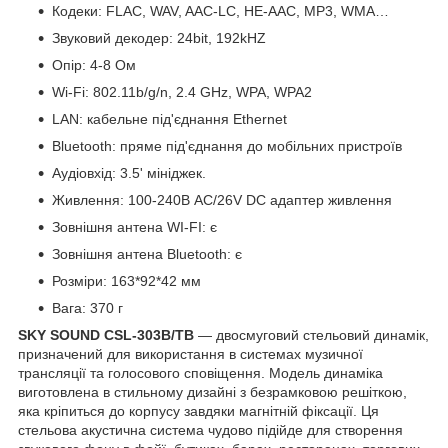
Кодеки: FLAC, WAV, AAC-LC, HE-AAC, MP3, WMA…
Звуковий декодер: 24bit, 192kHZ
Опір: 4-8 Ом
Wi-Fi: 802.11b/g/n, 2.4 GHz, WPA, WPA2
LAN: кабельне під'єднання Ethernet
Bluetooth: пряме під'єднання до мобільних пристроїв
Аудіовхід: 3.5' мініджек.
Живлення: 100-240В АС/26V DС адаптер живлення
Зовнішня антена WI-FI: є
Зовнішня антена Bluetooth: є
Розміри: 163*92*42 мм
Вага: 370 г
SKY SOUND CSL-303B/TB
— двосмуговий стельовий динамік,
призначений для використання в системах музичної
трансляції та голосового сповіщення. Модель динаміка
виготовлена в стильному дизайні з безрамковою решіткою,
яка кріпиться до корпусу завдяки магнітній фіксації. Ця
стельова акустична система чудово підійде для створення