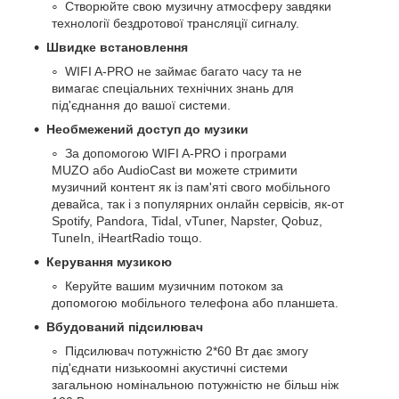
Створюйте свою музичну атмосферу завдяки
технології бездротової трансляції сигналу.
Швидке встановлення
WIFI A-PRO не займає багато часу та не
вимагає спеціальних технічних знань для
під'єднання до вашої системи.
Необмежений доступ до музики
За допомогою WIFI A-PRO і програми
MUZO або AudioCast ви можете стримити
музичний контент як із пам'яті свого мобільного
девайса, так і з популярних онлайн сервісів, як-от
Spotify, Pandora, Tidal, vTuner, Napster, Qobuz,
TuneIn, iHeartRadio тощо.
Керування музикою
Керуйте вашим музичним потоком за
допомогою мобільного телефона або планшета.
Вбудований підсилювач
Підсилювач потужністю 2*60 Вт дає змогу
під'єднати низькоомні акустичні системи
загальною номінальною потужністю не більш ніж