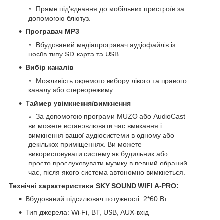
Пряме під'єднання до мобільних пристроїв за
допомогою блютуз.
Програвач MP3
Вбудований медіапрогравач аудіофайлів із
носіїв типу SD-карта та USB.
Вибір каналів
Можливість окремого вибору лівого та правого
каналу або стереорежиму.
Таймер увімкнення/вимкнення
За допомогою програми MUZO або AudioCast
ви можете встановлювати час вмикання і
вимкнення вашої аудіосистеми в одному або
декількох приміщеннях. Ви можете
використовувати систему як будильник або
просто прослуховувати музику в певний обраний
час, після якого система автономно вимкнеться.
Технічні характеристики SKY SOUND WIFI A-PRO:
Вбудований підсилювач потужності: 2*60 Вт
Тип джерела: Wi-Fi, BT, USB, AUX-вхід