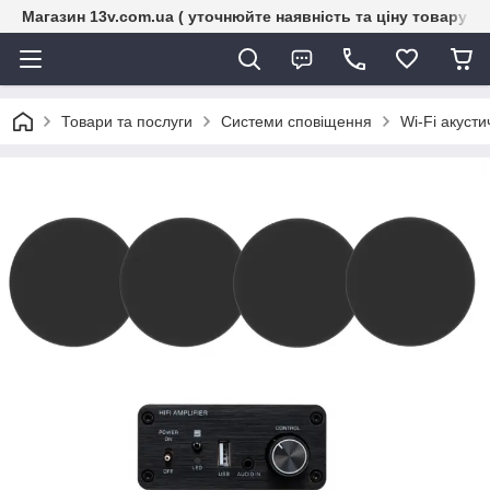
Магазин 13v.com.ua ( уточнюйте наявність та ціну товару п
Товари та послуги
Системи сповіщення
Wi-Fi акусти