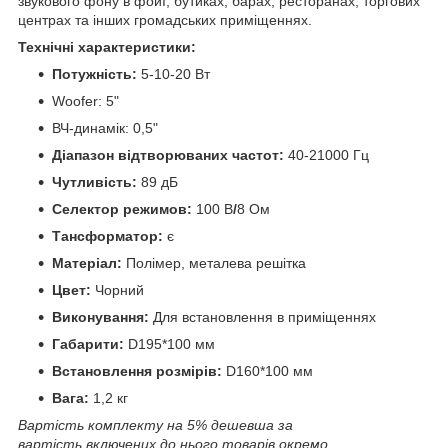
звукового фону в фойї, бутиках, барах, ресторанах, торгових
центрах та інших громадських приміщеннях.
Технічні характеристики:
Потужність:
5-10-20 Вт
Woofer:
5"
ВЧ-динамік:
0,5"
Діапазон відтворюваних частот:
40-21000 Гц
Чутливість:
89 дБ
Селектор режимов:
100 В
/
8 Oм
Тансформатор:
є
Матеріал:
Полімер, металева решітка
Цвет:
Чорний
Виконування:
Для встановлення в приміщеннях
Габарити:
D195*100 мм
Встановлення розмірів:
D160*100 мм
Вага:
1,2 кг
Вартість комплекту на 5% дешевша за
вартість включених до нього товарів окремо.