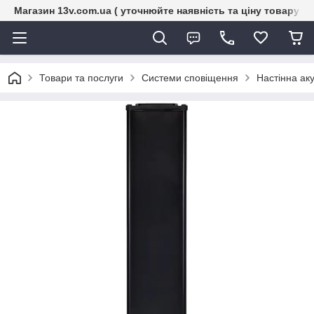
Магазин 13v.com.ua ( уточнюйте наявність та ціну товару п
Товари та послуги
Системи сповіщення
Настінна ак