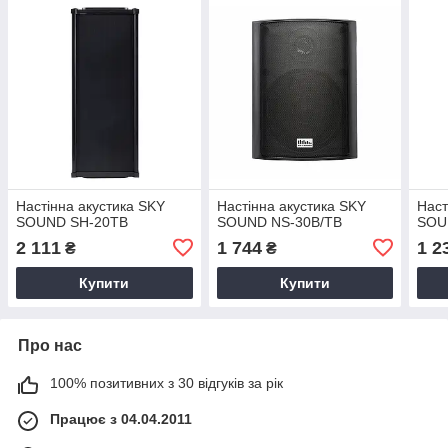
Настінна акустика SKY
Настінна акустика SKY
Наст
SOUND SH-20TB
SOUND NS-30B/TB
SOU
2 111
1 744
1 2
₴
₴
Купити
Купити
Про нас
100% позитивних з 30 відгуків за рік
Працює з 04.04.2011