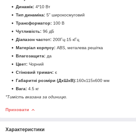
Динамік:
4*10 Вт
Тип динаміка:
5" широкосмуговий
Трансформатор:
100 В
Чутливість:
96
дБ
Діапазон частот:
200Гц-15
кГц
Матеріал корпусу:
ABS, металева решітка
Влагозащита:
да
Цвет:
Чорний
Стіновий тримач:
є
Габаритні розміри (ДхШхВ):
160х115х600 мм
Вага:
4.5 кг
*Тимість вказана за одиницю.
Приховати
Характеристики