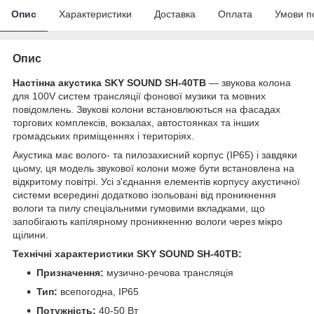
Опис
Характеристики
Доставка
Оплата
Умови п
Опис
Настінна акустика SKY SOUND SH-40TB
— звукова колона
для 100V систем трансляції фонової музики та мовних
повідомлень. Звукові колони встановлюються на фасадах
торгових комплексів, вокзалах, автостоянках та інших
громадських приміщеннях і територіях.
Акустика має волого- та пилозахисний корпус (IP65) і завдяки
цьому, ця модель звукової колони може бути встановлена на
відкритому повітрі. Усі з'єднання елементів корпусу акустичної
системи всередині додатково ізольовані від проникнення
вологи та пилу спеціальними гумовими вкладками, що
запобігають капілярному проникненню вологи через мікро
щілини.
Технічні характеристики SKY SOUND SH-40TB:
Призначення:
музично-речова трансляція
Тип:
всепогодна, IP65
Потужність:
40-50 Вт