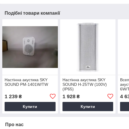
Подібні товари компанії
Настінна акустика SKY
Настінна акустика SKY
Всеп
SOUND PM-1401W/TW
SOUND H-25TW (100V)
аку
(IP65)
6W/
1 239
1 928
4 6
₴
₴
Купити
Купити
Про нас