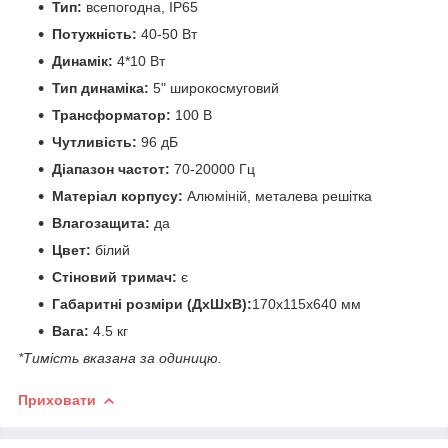
Тип:
всепогодна, IP65
Потужність:
40-50 Вт
Динамік:
4*10 Вт
Тип динаміка:
5" широкосмуговий
Трансформатор:
100 В
Чутливість:
96
дБ
Діапазон частот:
70-20000
Гц
Матеріал корпусу:
Алюміній, металева решітка
Влагозащита:
да
Цвет:
білий
Стіновий тримач:
є
Габаритні розміри (ДхШхВ):
170х115х640 мм
Вага:
4.5 кг
*Тимість вказана за одиницю.
Приховати