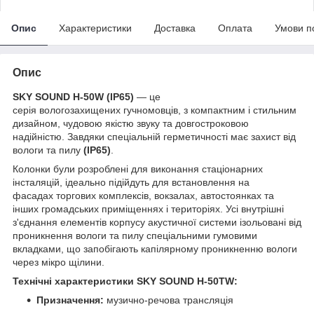
Опис
Характеристики
Доставка
Оплата
Умови п
Опис
SKY SOUND H-50W (IP65)
— це
серія вологозахищених гучномовців, з компактним і стильним
дизайном, чудовою якістю звуку та довгостроковою
надійністю. Завдяки спеціальній герметичності має захист від
вологи та пилу
(IP65)
.
Колонки були розроблені для виконання стаціонарних
інсталяцій, ідеально підійдуть для встановлення на
фасадах торгових комплексів, вокзалах, автостоянках та
інших громадських приміщеннях і територіях. Усі внутрішні
з'єднання елементів корпусу акустичної системи ізольовані від
проникнення вологи та пилу спеціальними гумовими
вкладками, що запобігають капілярному проникненню вологи
через мікро щілини.
Технічні характеристики SKY SOUND H-50TW:
Призначення:
музично-речова трансляція