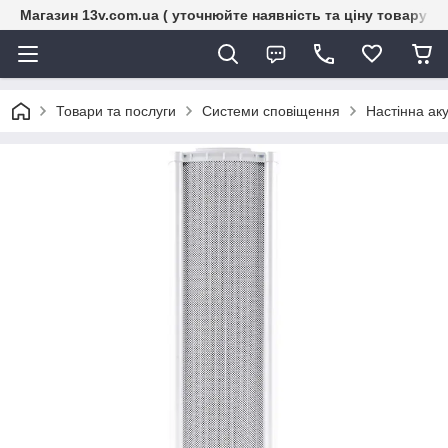
Магазин 13v.com.ua ( уточнюйте наявність та ціну товару п
Товари та послуги
Системи сповіщення
Настінна ак