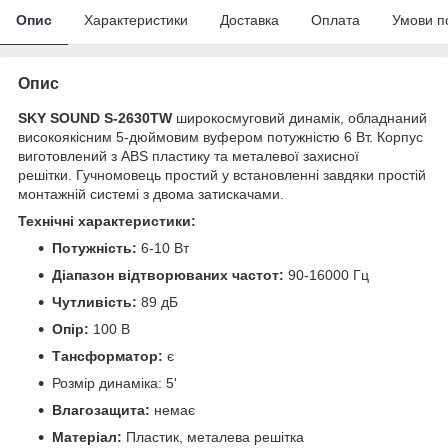
Опис
Характеристики
Доставка
Оплата
Умови п
Опис
SKY SOUND S-2630TW
широкосмуговий динамік, обладнаний
високоякісним 5-дюймовим вуфером потужністю 6 Вт. Корпус
виготовлений з ABS пластику та металевої захисної
решітки. Гучномовець простий у встановленні завдяки простій
монтажній системі з двома затискачами.
Технічні характеристики:
Потужність:
6-10 Вт
Діапазон відтворюваних частот:
90-16000 Гц
Чутливість:
89 дБ
Опір:
100 В
Тансформатор:
є
Розмір динаміка:
5'
Влагозащита:
немає
Матеріал:
Пластик, металева решітка