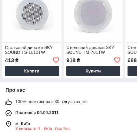
Стельовий динамік SKY
Стельовий динамік SKY
Стел
SOUND TS-1010TW
SOUND TM-701TW
SOU
413
918
688
₴
₴
Купити
Купити
Про нас
100% позитивних з 30 відгуків за рік
Працює з 04.04.2011
м. Київ
Ушинского 4 , Київ, Україна