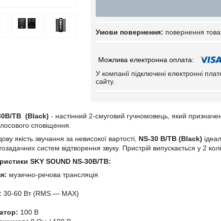
повернення това
У компанії підключені електронні пла
сайту.
0B/TB (Black)
- настінний 2-смуговий гучномовець, який призначе
олосового сповіщення.
ову якість звучання за невисокої вартості,
NS-30 B/TB (Black)
ідеал
тозадачних систем відтворення звуку. Пристрій випускається у 2 кол
теристики SKY SOUND NS-30B/TB:
я:
музично-речова трансляція
:
30-60 Вт (RMS — MAX)
атор:
100 В