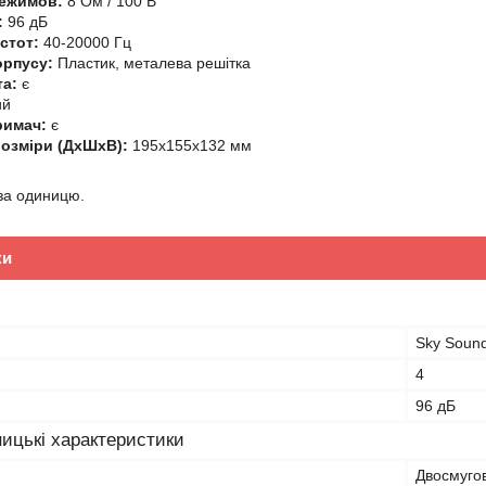
режимов:
8 Oм / 100 В
:
96 дБ
астот:
40-20000 Гц
орпусу:
Пластик, металева решітка
та:
є
ий
римач:
є
розміри (ДхШхВ):
195х155х132 мм
 за одиницю.
ки
Sky Soun
4
96 дБ
ицькі характеристики
Двосмугов