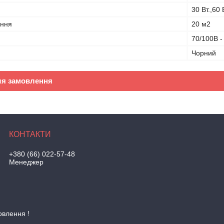
30 Вт.,60 
ання
20 м2
70/100В 
Чорний
ля замовлення
+380 (66) 022-57-48
Менеджер
овлення !