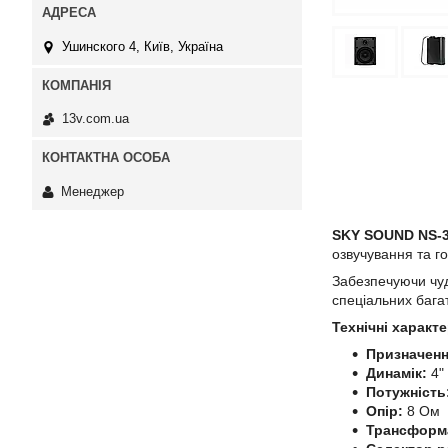
Ушинского 4, Київ, Україна
13v.com.ua
Менеджер
SKY SOUND NS-3
озвучування та г
Забезпечуючи чуд
спеціальних бага
Технічні харак
Призначенн
Динамік:
4"
Потужність
Опір:
8 Oм
Трансформ