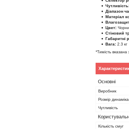
Селектор 
Чутливість
Діапазон ч
Матеріал к
Влагозащи
Цвет:
Чорн
Стіновий т
Габаритні 
Вага:
2.3 кг
*Тимість вказана
Характеристи
Основні
Виробник
Розмір динаміка
Чутливість
Користувальн
Кількість смуг