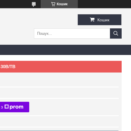
Кошик
Кошик
-30B/TB
 з