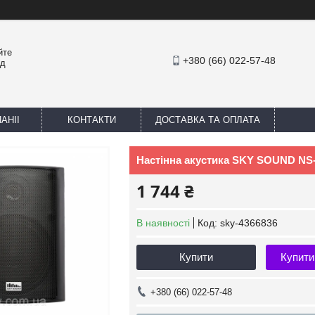
йте
+380 (66) 022-57-48
ед
АНІІ
КОНТАКТИ
ДОСТАВКА ТА ОПЛАТА
Настінна акустика SKY SOUND NS
1 744 ₴
В наявності
Код:
sky-4366836
Купити
Купити
+380 (66) 022-57-48