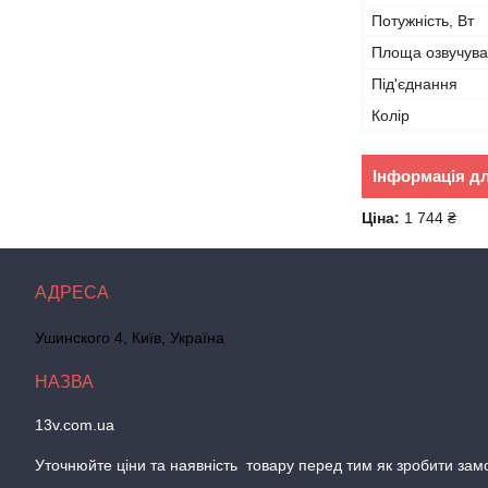
Потужність, Вт
Площа озвучув
Під'єднання
Колір
Інформація д
Ціна:
1 744 ₴
Ушинского 4, Київ, Україна
13v.com.ua
Уточнюйте цiни та наявнiсть товару перед тим як зробити зам