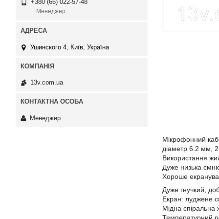
+380 (66) 022-57-48
Менеджер
Ушинского 4, Київ, Україна
13v.com.ua
Менеджер
Мікрофонний каб
діаметр 6.2 мм, 2
Використання жил 
Дуже низька ємніс
Хороше екранува
Дуже гнучкий, до
Екран: луджене с
Мідна спіральна 
Температурний ре