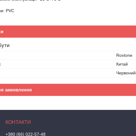
ки: PVC
ки
бути
Roxtone
к
Китай
Червоний
ля замовлення
+380 (66) 022-57-48