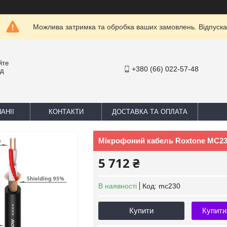
Можлива затримка та обробка ваших замовлень. Відпуска
йте
+380 (66) 022-57-48
ед
АНІІ
КОНТАКТИ
ДОСТАВКА ТА ОПЛАТА
Мікрофоний кабель Roxtone MC230, 
5 712 ₴
В наявності
Код:
mc230
Купити
Купити