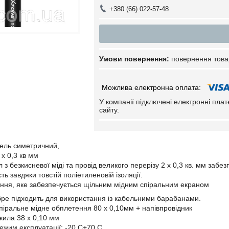
+380 (66) 022-57-48
повернення това
У компанії підключені електронні пла
сайту.
ель симетричний,
 x 0,3 кв мм
з безкисневої міді та провід великого перерізу 2 x 0,3 кв. мм забе
ть завдяки товстій поліетиленовій ізоляції.
ння, яке забезпечується щільним мідним спіральним екраном
бре підходить для використання із кабельними барабанами.
піральне мідне обплетення 80 x 0,10мм + напівпровідник
жила 38 x 0,10 мм
жим експлуатації: -20 С+70 С