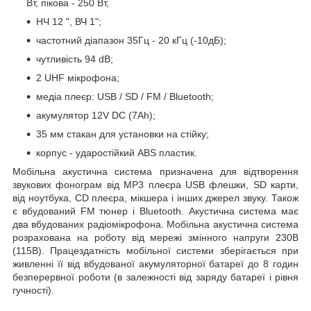
Вт, пікова - 250 Вт,
НЧ 12 ", ВЧ 1";
частотний діапазон 35Гц - 20 кГц (-10дБ);
чутливість 94 dB;
2 UHF мікрофона;
медіа плеєр: USB / SD / FM / Bluetooth;
акумулятор 12V DC (7Ah);
35 мм стакан для установки на стійку;
корпус - ударостійкий ABS пластик.
Мобільна акустична система призначена для відтворення
звукових фонограм від MP3 плеєра USB флешки, SD карти,
від ноутбука, CD плеєра, мікшера і інших джерел звуку. Також
є вбудований FM тюнер і Bluetooth. Акустична система має
два вбудованих радіомікрофона. Мобільна акустична система
розрахована на роботу від мережі змінного напруги 230В
(115В). Працездатність мобільної системи зберігається при
живленні її від вбудованої акумуляторної батареї до 8 годин
безперервної роботи (в залежності від заряду батареї і рівня
гучності).