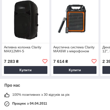
Активна колонка Clarity
Акустична система Clarity
Дина
MAX12MH-S
MAX6W з мікрофоном
12",
7 283
7 614
2 3
₴
₴
Купити
Купити
Про нас
100% позитивних з 30 відгуків за рік
Працює з 04.04.2011