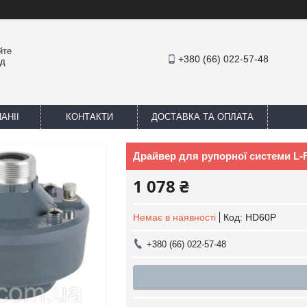
йте
+380 (66) 022-57-48
ед
АНІІ
КОНТАКТИ
ДОСТАВКА ТА ОПЛАТА
Драйвер для рупорної системи L-Fr
1 078 ₴
Немає в наявності
Код:
HD60P
+380 (66) 022-57-48