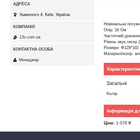
Ушинского 4, Київ, Україна
Номінальна потужні
Опір: 16 Ом
Частотний діапазо
13v.com.ua
Рівень звук.тиску 
Розміри: Ф128*102
Матеріал/колір: ал
Менеджер
Характеристи
Загальні
Колір
Інформація д
Ціна:
1 078 ₴