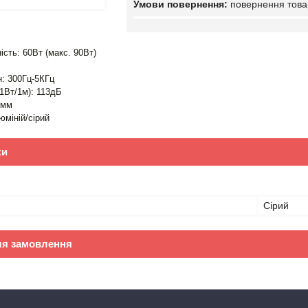
повернення това
сть: 60Вт (макс. 90Вт)
н: 300Гц-5КГц
(1Вт/1м): 113дБ
 мм
юміній/сірий
ки
Сірий
ля замовлення