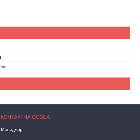
d
йні
Менеджер