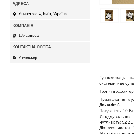
Ушинского 4, Київ, Україна
13v.com.ua
Менеджер
Гучномовець - на
системи має суча
Технічні характер
Призначення: му
Динамік: 6"
Потужність: 10 Вт
Узгоджувальний 
Чутливість: 92 дБ
Діапазон частот:
Матеріал корпусу