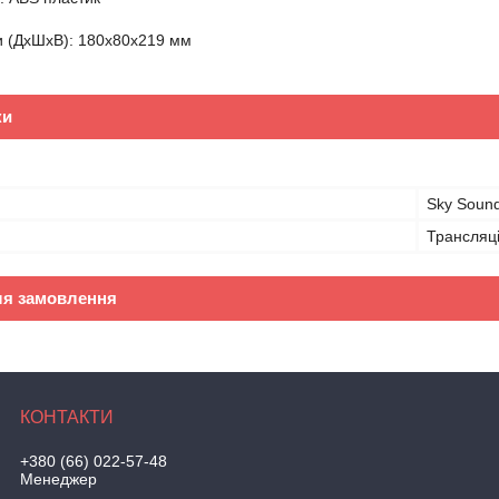
и (ДхШхВ): 180х80х219 мм
ки
Sky Soun
Трансляці
ля замовлення
+380 (66) 022-57-48
Менеджер