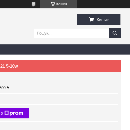
Кошик
Кошик
21 5-10w
500 ₴
 з