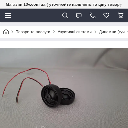
Магазин 13v.com.ua ( уточнюйте наявність та ціну товару п
Товари та послуги
Акустичні системи
Динаміки (гучн