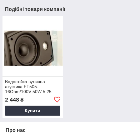
Подібні товари компанії
Водостійка вулична
акустика FT505-
16Ohm/100V 50W 5.25
дюйм ціна за шт
2 448
₴
Купити
Про нас