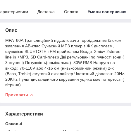
арактеристики
Доставка
Оплата
Умови повернення
Опис
MPA -80A Трансляційний підсилювач з тороїдальним блоком
живлення AB-клас Сучасний МП3 плеєр з ЖК дисплеєм,
функцією BLUETOTH і FM приймачем Входи: 2mic+ 2stereo
line in +МР3, SD Card-плеєр Дві регульовані по гучності зони (
3 ступені) Потужність(номінальна): 80W RMS Напруга на
виході: 70-110V або 4-16 ом (низькоомийний режим) 2-х
(Bass, Treble) смуговий еквалайзер Частотний діапазон: 20Hz-
20KHz Пульт дистанційного керування уцінка має потертості (
вітрина)
Приховати
Характеристики
Основні