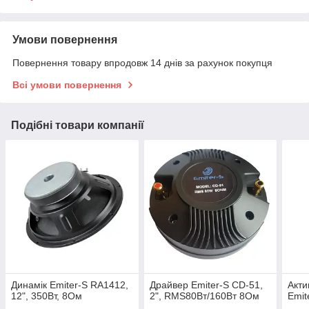
Умови повернення
Повернення товару впродовж 14 днів за рахунок покупця
Всі умови повернення
Подібні товари компанії
Динамік Emiter-S RA1412,
Драйвер Emiter-S CD-51,
Акти
12", 350Вт, 8Ом
2", RMS80Вт/160Вт 8Ом
Emit