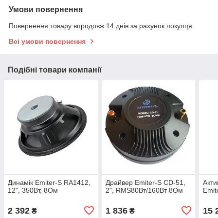
Умови повернення
Повернення товару впродовж 14 днів за рахунок покупця
Всі умови повернення
Подібні товари компанії
Динамік Emiter-S RA1412,
Драйвер Emiter-S CD-51,
Акти
12", 350Вт, 8Ом
2", RMS80Вт/160Вт 8Ом
Emit
2 392
1 836
15 
₴
₴