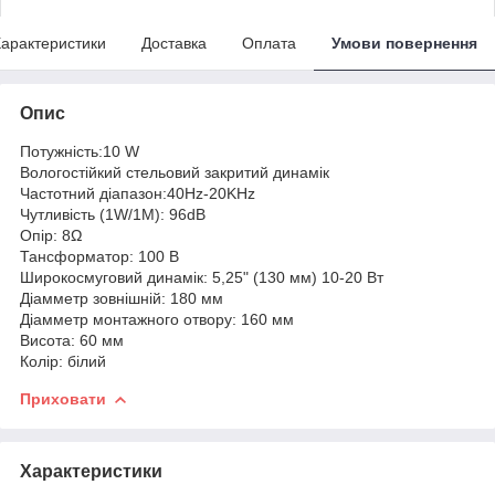
арактеристики
Доставка
Оплата
Умови повернення
Опис
Потужність:10 W
Вологостійкий стельовий закритий динамік
Частотний діапазон:40Hz-20KHz
Чутливість (1W/1M): 96dB
Опір: 8Ω
Тансформатор: 100 В
Широкосмуговий динамік: 5,25" (130 мм) 10-20 Вт
Діамметр зовнішній: 180 мм
Діамметр монтажного отвору: 160 мм
Висота: 60 мм
Колір: білий
Приховати
Характеристики