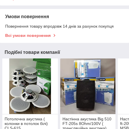
Умови повернення
Повернення товару впродовж 14 днів за рахунок покупця
Всі умови повернення
Подібні товари компанії
Потолочна акустика (
Настінна акустика Big 510
Наст
колонки в потолок білі)
FT-205s 8Ohm/100V (
ft-2
CLS-615
трансляційна акустика)
MSB