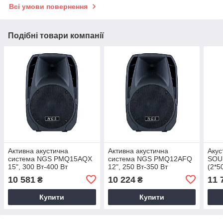
Всі умови повернення
Подібні товари компанії
Активна акустична
Активна акустична
Акус
система NGS PMQ15AQX
система NGS PMQ12AFQ
SOU
15", 300 Вт-400 Вт
12", 250 Вт-350 Вт
(2*5
BT)
10 581
10 224
11 
₴
₴
Купити
Купити