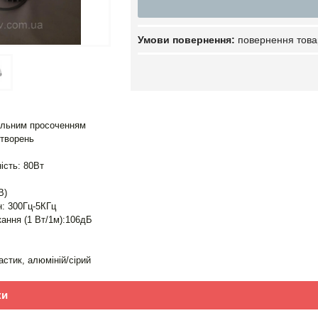
повернення това
ольним просоченням
отворень
ість: 80Вт
В)
н: 300Гц-5КГц
кання (1 Вт/1м):106дБ
астик, алюміній/сірий
ки