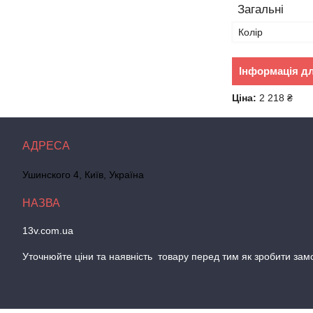
Загальні
Колір
Інформація д
Ціна:
2 218 ₴
Ушинского 4, Київ, Україна
13v.com.ua
Уточнюйте цiни та наявнiсть товару перед тим як зробити зам