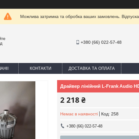
Можлива затримка та обробка ваших замовлень. Відпуска
йте
+380 (66) 022-57-48
ед
АНІІ
КОНТАКТИ
ДОСТАВКА ТА ОПЛАТА
Драйвер лінійний L-Frank Audio HD8
2 218 ₴
Немає в наявності
Код:
258
+380 (66) 022-57-48