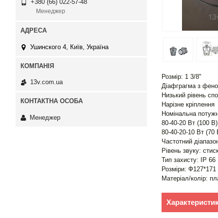
+380 (66) 022-57-48
Менеджер
Ушинского 4, Київ, Україна
Розмір: 1 3/8"
13v.com.ua
Діафграгма з фен
Низький рівень сп
Нарізне кріплення
Номінальна потужн
Менеджер
80-40-20 Вт (100 В)
80-40-20-10 Вт (70 
Частотний діапазо
Рівень звуку: стис
Тип захисту: IP 66
Розміри: Ф127*171
Матеріал/колір: пл
Характеристи