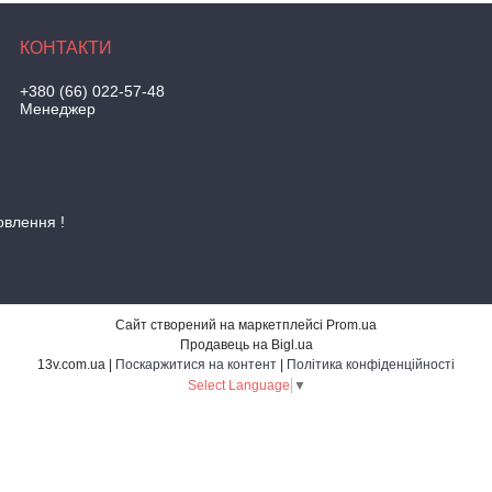
+380 (66) 022-57-48
Менеджер
овлення !
Сайт створений на маркетплейсі
Prom.ua
Продавець на Bigl.ua
13v.com.ua |
Поскаржитися на контент
|
Політика конфіденційності
Select Language
▼