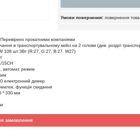
повернення това
! Перевірено прокатними компаніями
чання в транспортувальному кейсі на 2 голови (див. розділ транспо
108 шт 3Вт (R:27, G:27, B:27. W27)
т
1/15CH
я, автомат. режим
жим
00 електронний димер
омилок, функція скидання
0 * 330 мм
кг
ля замовлення