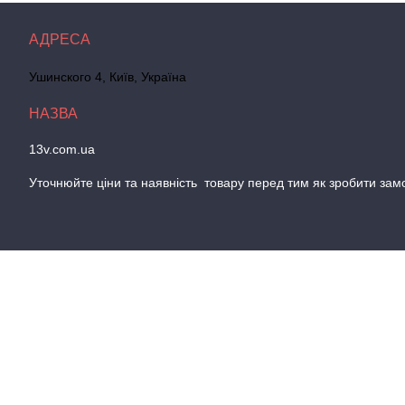
Ушинского 4, Київ, Україна
13v.com.ua
Уточнюйте цiни та наявнiсть товару перед тим як зробити зам