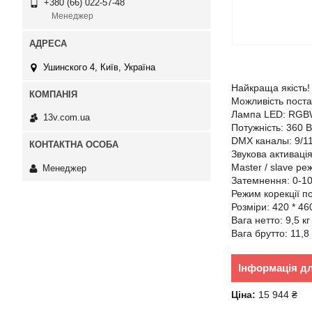
+380 (66) 022-57-48
Менеджер
Ушинского 4, Київ, Україна
Найкраща якість
Можливість поста
Лампа LED: RGBW 
13v.com.ua
Потужність: 360 В
DMX каналы: 9/1
Звукова активаці
Master / slave ре
Менеджер
Затемнення: 0-1
Режим корекції п
Розміри: 420 * 46
Вага нетто: 9,5 кг
Вага брутто: 11,8 
Інформація д
Ціна:
15 944 ₴