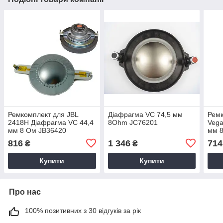
Ремкомплект для JBL
Діафрагма VC 74,5 мм
Ремк
2418H Діафрагма VC 44,4
8Ohm JC76201
Vega
мм 8 Ом JB36420
мм 
816
1 346
714
₴
₴
Купити
Купити
Про нас
100% позитивних з 30 відгуків за рік