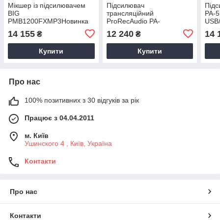
Мікшер із підсилювачем
Підсилювач
Підс
BIG
трансляційний
PA-5
PMB1200FXMP3Новинка
ProRecAudio PA-
USB/
5350USBD, 350Вт, USB/SD
14 155
12 240
14 
₴
₴
( 6 зон регулювання)
Купити
Купити
Про нас
100% позитивних з 30 відгуків за рік
Працює з 04.04.2011
м. Київ
Ушинского 4 , Київ, Україна
Контакти
Про нас
Контакти