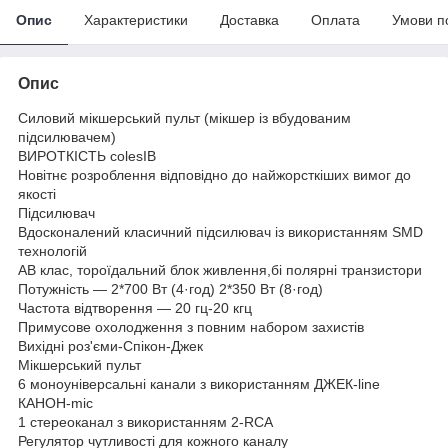
Опис
Характеристики
Доставка
Оплата
Умови п
Опис
Силовий мікшерський пульт (мікшер із вбудованим
підсилювачем)
ВИРОТКІСТЬ colesІВ
Новітнє розроблення відповідно до найжорсткіших вимог до
якості
Підсилювач
Вдосконалений класичний підсилювач із використанням SMD
технологій
АВ клас, тороїдальний блок живлення,бі полярні транзистори
Потужність — 2*700 Вт (4·год) 2*350 Вт (8·год)
Частота відтворення — 20 гц-20 кгц
Примусове охолодження з повним набором захистів
Вихідні роз'єми-Спікон-Джек
Мікшерський пульт
6 моноуніверсальні канали з використанням ДЖЕК-line
КАНОН-mic
1 стереоканал з використанням 2-RCA
Регулятор чутливості для кожного каналу