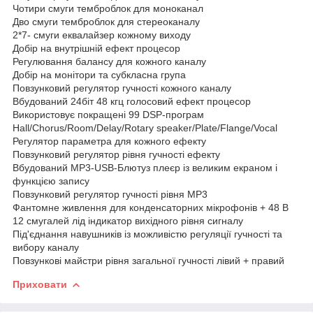
Чотири смуги темброблок для моноканал
Дво смуги темброблок для стереоканалу
2*7- смуги еквалайзер кожному виходу
Добір на внутрішній ефект процесор
Регулювання балансу для кожного каналу
Добір на монітори та субкласна група
Повзунковий регулятор гучності кожного каналу
Вбудований 24біт 48 кгц голосовий ефект процесор
Використовує покращені 99 DSP-програм
Hall/Chorus/Room/Delay/Rotary speaker/Plate/Flange/Vocal
Регулятор параметра для кожного ефекту
Повзунковий регулятор рівня гучності ефекту
Вбудований MP3-USB-Блютуз плеєр із великим екраном і
функцією запису
Повзунковий регулятор гучності рівня MP3
Фантомне живлення для конденсаторних мікрофонів + 48 В
12 смугалей лід індикатор вихідного рівня сигналу
Під'єднання навушників із можливістю регуляції гучності та
вибору каналу
Повзункові майстри рівня загальної гучності лівий + правий
Приховати