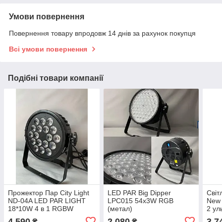
Умови повернення
Повернення товару впродовж 14 днів за рахунок покупця
Всі умови повернення
Подібні товари компанії
Прожектор Пар City Light
LED PAR Big Dipper
Світ
ND-04A LED PAR LIGHT
LPC015 54x3W RGB
New 
18*10W 4 в 1 RGBW
(метал)
2 ул
4 590
2 080
3 7
₴
₴