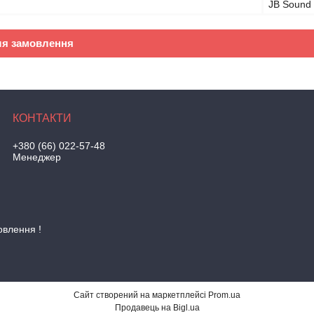
JB Sound
ля замовлення
+380 (66) 022-57-48
Менеджер
овлення !
Сайт створений на маркетплейсі
Prom.ua
Продавець на Bigl.ua