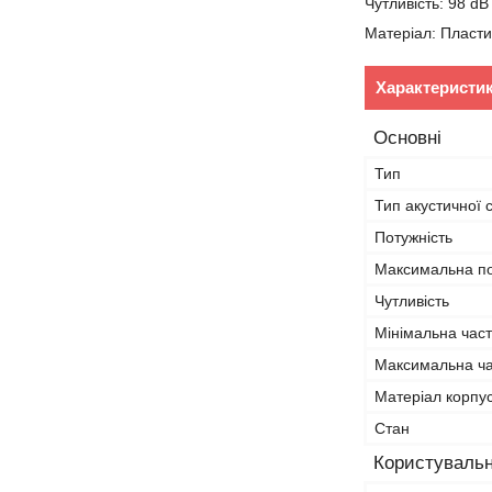
Чутливість: 98 dB
Матеріал: Пласти
Характеристи
Основні
Тип
Тип акустичної 
Потужність
Максимальна по
Чутливість
Мінімальна час
Максимальна ча
Матеріал корпу
Стан
Користувальн