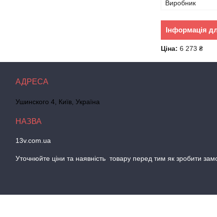
Виробник
Інформація д
Ціна:
6 273 ₴
Ушинского 4, Київ, Україна
13v.com.ua
Уточнюйте цiни та наявнiсть товару перед тим як зробити зам