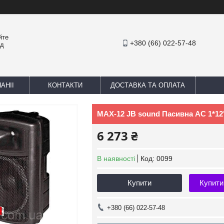
йте
+380 (66) 022-57-48
ед
АНІІ
КОНТАКТИ
ДОСТАВКА ТА ОПЛАТА
MAX-12 JB sound Пасивна АС 1*12
6 273 ₴
В наявності
Код:
0099
Купити
Купити
+380 (66) 022-57-48