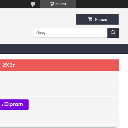
Кошик
Кошик
" 250Вт
 з