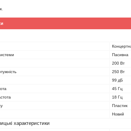
к.
ки
Концертн
системи
Пасивна
200 Вт
тужність
250 Вт
99 дБ
тота
45 Гц
стота
18 Гц
су
Пластик
Новий
ицькі характеристики