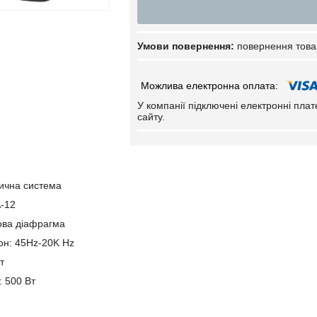
повернення това
У компанії підключені електронні пла
сайту.
тична система
A-12
нова діафрагма
он: 45Hz-20K Hz
т
: 500 Вт